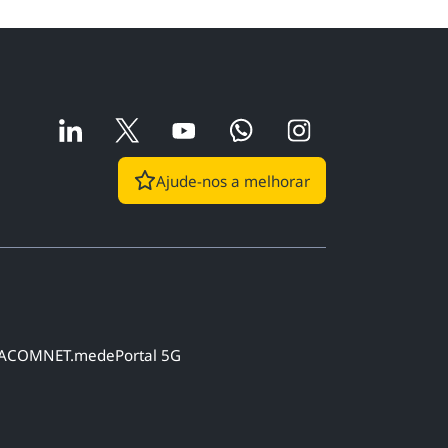
Ajude-nos a melhorar
net
EO.ANACOM
NET.mede
Portal 5G