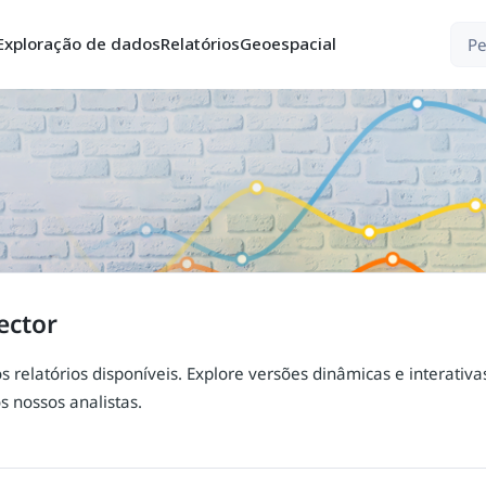
ros
Exploração de dados
Relatórios
Geoespacial
 sector
e os relatórios disponíveis. Explore versões dinâmicas e int
los nossos analistas.