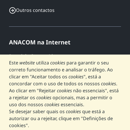
Outros contactos
ANACOM na Internet
Portal do Consumidor
Este
website
utiliza
cookies
para garantir o seu
GEO.ANACOM
correto funcionamento e analisar o tráfego. Ao
NET.mede
clicar em "Aceitar todos os
cookies
", está a
Portal 5G
concordar com o uso de todos os nossos
cookies
.
Ao clicar em "Rejeitar
cookies
não essenciais", está
a rejeitar os
cookies
opcionais, mas a permitir o
uso dos nossos
cookies
essenciais.
Perguntas frequentes
Se desejar saber quais os
cookies
que está a
Acessibilidade
autorizar ou a rejeitar, clique em "
Definições de
Termos e Condições
cookies
".
Aviso de privacidade