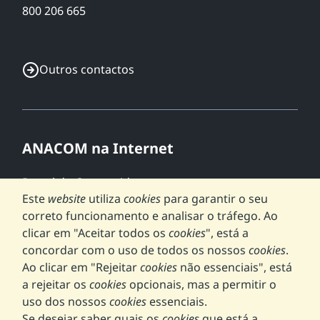
800 206 665
Outros contactos
ANACOM na Internet
Portal do Consumidor
Este
website
utiliza
cookies
para garantir o seu
GEO.ANACOM
correto funcionamento e analisar o tráfego. Ao
NET.mede
clicar em "Aceitar todos os
cookies
", está a
Portal 5G
concordar com o uso de todos os nossos
cookies
.
Ao clicar em "Rejeitar
cookies
não essenciais", está
a rejeitar os
cookies
opcionais, mas a permitir o
uso dos nossos
cookies
essenciais.
Perguntas frequentes
Se desejar saber quais os
cookies
que está a